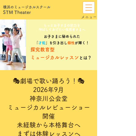
横浜のミュージカルスクール
STM Theater
​メニュー
もっとお子さまの能力を
伸ばしてあげたい保護者さまへ
お子さまに秘められた
「
才能
」を引き出し
個性
が輝く！
探究教育型
ミュージカルレッスン
とは？
🎭劇場で歌い踊ろう！🎭
2026年9月
神奈川公会堂
ミュージカルレビューショー
開催
未経験から本格舞台へ
まずは体験レ
ッスンへ