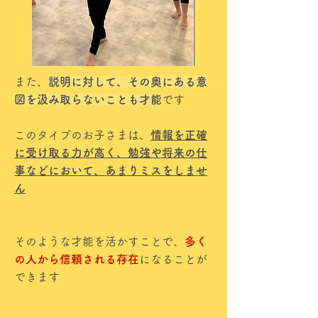
また、
説明に対して、その奥にある意
図を汲み取らないことも才能
です
このタイプのお子さまは、
情報を正確
に受け取る力が高く、勉強や将来の仕
事などにおいて、あまりミスをしませ
ん
そのような才能を活かすことで、
多く
の人から信頼される存在
になることが
できます